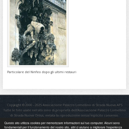
Particolare del Ninfeo dopo gli ultimi restauri
Copyright © 2000 - 2025 Associazione Palazzo Lomellino di Strada Nuova APS
Tutte le foto usate nel sito sono di proprietà dell'Associazione Palazzo Lomellino
di Strada Nuova Onlus, vietata la riproduzione senza esplicito consenso.
Questo sito utilizza cookies per memorizzare informazioni sul tuo computer. Alcuni sono
Sito realizzato da
AM TEK SRL
fondamentali per il funzionamento del nostro sito, altri ci aiutano a migliorare l’esperienza