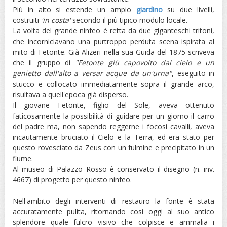
Più in alto si estende un ampio
giardino
su due livelli,
costruiti
'in costa'
secondo il più tipico modulo locale.
La volta del grande ninfeo è retta da due giganteschi tritoni,
che incorniciavano una purtroppo perduta scena ispirata al
mito di Fetonte. Già Alizeri nella sua Guida del 1875 scriveva
che il gruppo di
"Fetonte giù capovolto dal cielo e un
genietto dall'alto a versar acque da un'urna"
, eseguito in
stucco e collocato immediatamente sopra il grande arco,
risultava a quell'epoca già disperso.
Il giovane Fetonte, figlio del Sole, aveva ottenuto
faticosamente la possibilità di guidare per un giorno il carro
del padre ma, non sapendo reggerne i focosi cavalli, aveva
incautamente bruciato il Cielo e la Terra, ed era stato per
questo rovesciato da Zeus con un fulmine e precipitato in un
fiume.
Al museo di Palazzo Rosso è conservato il disegno (n. inv.
4667) di progetto per questo ninfeo.
Nell'ambito degli interventi di restauro la fonte è stata
accuratamente pulita, ritornando così oggi al suo antico
splendore quale fulcro visivo che colpisce e ammalia i