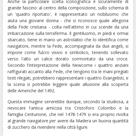
Anche la particolare scelta iconografica è sicuramente di
grande fascino: al centro della composizione, sullo schema di
un 'quadro riportato', è rappresentato un nobiluomo che
aiuta una giovane donna - che si riconosce quale allegoria
della Fede cristiana - colta nell'attimo in cui scende da una
imbarcazione sulla terraferma. Il gentiluomo, in piedi e ormai
sbarcato, tiene in mano un astrolabio che lo identifica come
navigatore, mentre la Fede, accompagnata da due angeli, si
impone come fulcro visivo e simbolico, tenendo sollevato
verso l'alto un calice dorato sormontato da una croce.
Secondo l'interpretazione della Newcome i quattro anziani
raffigurati accanto alla Fede, che tengono tra le mani pregiati
testi rilegati, potrebbero rappresentare i quattro Evangelisti, e
la scena si potrebbe leggere quale allusione alla scoperta
delle Americhe del 1492.
Questa immagine servirebbe dunque, secondo la studiosa, a
rievocare l'antica amicizia tra Cristoforo Colombo e la
famiglia Centurione, che nel 1478-1479 si era proprio rivolta
al grande navigatore per avere da Madera un buona quantità
di zucchero da rivendere nella città ligure.