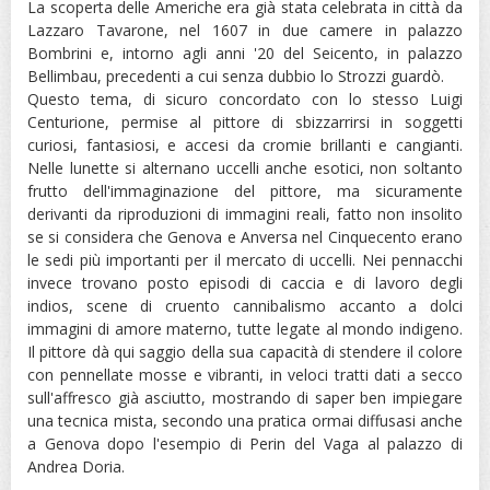
La scoperta delle Americhe era già stata celebrata in città da
Lazzaro Tavarone, nel 1607 in due camere in palazzo
Bombrini e, intorno agli anni '20 del Seicento, in palazzo
Bellimbau, precedenti a cui senza dubbio lo Strozzi guardò.
Questo tema, di sicuro concordato con lo stesso Luigi
Centurione, permise al pittore di sbizzarrirsi in soggetti
curiosi, fantasiosi, e accesi da cromie brillanti e cangianti.
Nelle lunette si alternano uccelli anche esotici, non soltanto
frutto dell'immaginazione del pittore, ma sicuramente
derivanti da riproduzioni di immagini reali, fatto non insolito
se si considera che Genova e Anversa nel Cinquecento erano
le sedi più importanti per il mercato di uccelli. Nei pennacchi
invece trovano posto episodi di caccia e di lavoro degli
indios, scene di cruento cannibalismo accanto a dolci
immagini di amore materno, tutte legate al mondo indigeno.
Il pittore dà qui saggio della sua capacità di stendere il colore
con pennellate mosse e vibranti, in veloci tratti dati a secco
sull'affresco già asciutto, mostrando di saper ben impiegare
una tecnica mista, secondo una pratica ormai diffusasi anche
a Genova dopo l'esempio di Perin del Vaga al palazzo di
Andrea Doria.