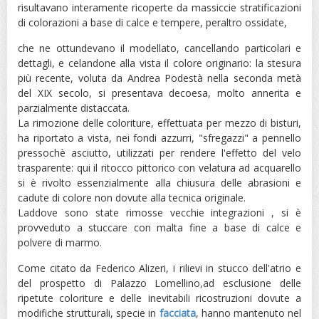
risultavano interamente ricoperte da massiccie stratificazioni
di colorazioni a base di calce e tempere, peraltro ossidate,
che ne ottundevano il modellato, cancellando particolari e
dettagli, e celandone alla vista il colore originario: la stesura
più recente, voluta da Andrea Podestà nella seconda metà
del XIX secolo, si presentava decoesa, molto annerita e
parzialmente distaccata.
La rimozione delle coloriture, effettuata per mezzo di bisturi,
ha riportato a vista, nei fondi azzurri, "sfregazzi" a pennello
pressochè asciutto, utilizzati per rendere l'effetto del velo
trasparente: qui il ritocco pittorico con velatura ad acquarello
si è rivolto essenzialmente alla chiusura delle abrasioni e
cadute di colore non dovute alla tecnica originale.
Laddove sono state rimosse vecchie integrazioni , si è
provveduto a stuccare con malta fine a base di calce e
polvere di marmo.
Come citato da Federico Alizeri, i rilievi in stucco dell'atrio e
del prospetto di Palazzo Lomellino,ad esclusione delle
ripetute coloriture e delle inevitabili ricostruzioni dovute a
modifiche strutturali, specie in
facciata
, hanno mantenuto nel