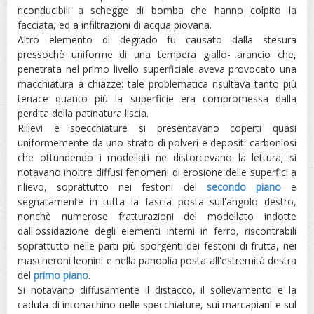
riconducibili a schegge di bomba che hanno colpito la
facciata, ed a infiltrazioni di acqua piovana.
Altro elemento di degrado fu causato dalla stesura
pressochè uniforme di una tempera giallo- arancio che,
penetrata nel primo livello superficiale aveva provocato una
macchiatura a chiazze: tale problematica risultava tanto più
tenace quanto più la superficie era compromessa dalla
perdita della patinatura liscia.
Rilievi e specchiature si presentavano coperti quasi
uniformemente da uno strato di polveri e depositi carboniosi
che ottundendo i modellati ne distorcevano la lettura; si
notavano inoltre diffusi fenomeni di erosione delle superfici a
rilievo, soprattutto nei festoni del
secondo piano
e
segnatamente in tutta la fascia posta sull'angolo destro,
nonchè numerose fratturazioni del modellato indotte
dall'ossidazione degli elementi interni in ferro, riscontrabili
soprattutto nelle parti più sporgenti dei festoni di frutta, nei
mascheroni leonini e nella panoplia posta all'estremità destra
del
primo piano
.
Si notavano diffusamente il distacco, il sollevamento e la
caduta di intonachino nelle specchiature, sui marcapiani e sul