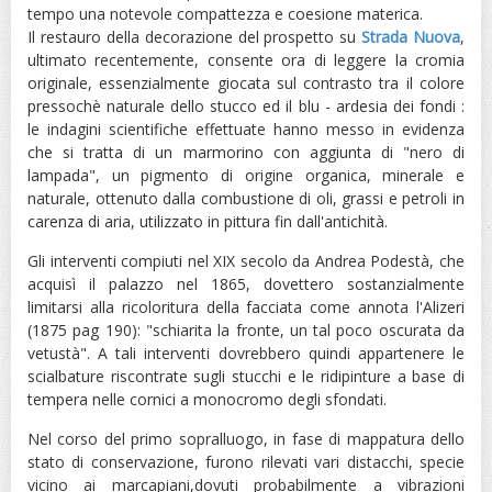
tempo una notevole compattezza e coesione materica.
Il restauro della decorazione del prospetto su
Strada Nuova
,
ultimato recentemente, consente ora di leggere la cromia
originale, essenzialmente giocata sul contrasto tra il colore
pressochè naturale dello stucco ed il blu - ardesia dei fondi :
le indagini scientifiche effettuate hanno messo in evidenza
che si tratta di un marmorino con aggiunta di "nero di
lampada", un pigmento di origine organica, minerale e
naturale, ottenuto dalla combustione di oli, grassi e petroli in
carenza di aria, utilizzato in pittura fin dall'antichità.
Gli interventi compiuti nel XIX secolo da Andrea Podestà, che
acquisì il palazzo nel 1865, dovettero sostanzialmente
limitarsi alla ricoloritura della facciata come annota l'Alizeri
(1875 pag 190): "schiarita la fronte, un tal poco oscurata da
vetustà". A tali interventi dovrebbero quindi appartenere le
scialbature riscontrate sugli stucchi e le ridipinture a base di
tempera nelle cornici a monocromo degli sfondati.
Nel corso del primo sopralluogo, in fase di mappatura dello
stato di conservazione, furono rilevati vari distacchi, specie
vicino ai marcapiani,dovuti probabilmente a vibrazioni