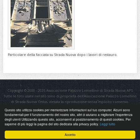
Particolare della facciata su Strada Nuova dopo i lavori di restauro.
Copyright © 2000 - 2025 Associazione Palazzo Lomellino di Strada Nuova APS
Tutte le foto usate nel sito sono di proprietà dell'Associazione Palazzo Lomellino
di Strada Nuova Onlus, vietata la riproduzione senza esplicito consenso.
Questo sito utilizza cookies per memorizzare informazioni sul tuo computer. Alcuni sono
Sito realizzato da
AM TEK SRL
fondamentali per il funzionamento del nostro sito, altri ci aiutano a migliorare l’esperienza
degli utenti Utilizzando questo sito, acconsenti al posizionamento di questi cookies. Per
saperne di più leggi la pagina del sito dedicata alla privacy policy.
Leggi tutto
Accetto