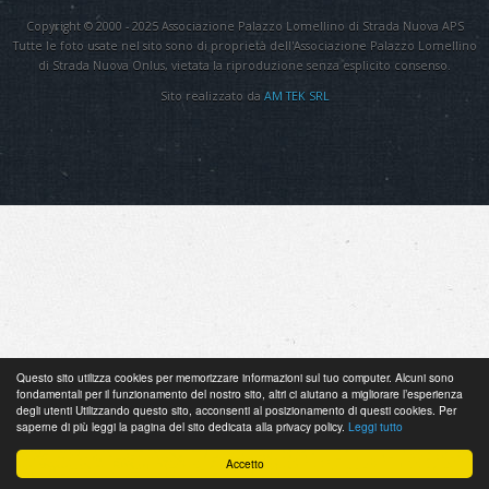
Copyright © 2000 - 2025 Associazione Palazzo Lomellino di Strada Nuova APS
Tutte le foto usate nel sito sono di proprietà dell'Associazione Palazzo Lomellino
di Strada Nuova Onlus, vietata la riproduzione senza esplicito consenso.
Sito realizzato da
AM TEK SRL
Questo sito utilizza cookies per memorizzare informazioni sul tuo computer. Alcuni sono
fondamentali per il funzionamento del nostro sito, altri ci aiutano a migliorare l’esperienza
degli utenti Utilizzando questo sito, acconsenti al posizionamento di questi cookies. Per
saperne di più leggi la pagina del sito dedicata alla privacy policy.
Leggi tutto
Accetto