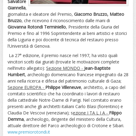
Salvatore
Giannella
,
giornalista e ideatore del Premio,
Giacomo Bruzzo, Matteo
Bruzzo
, che ricevono il riconoscimento dalle mani di
Giovanna Rotondi Terminiello
, Presidente della Giuria del
Premio e fino al 1996 Soprintendente ai beni artistici e storici
della Liguria e poi docente di tecnica del restauro presso
l’Università di Genova.
La 27° edizione, il premio nasce nel 1997, ha visto quali
vincitori scelti dai giurati (trovate le motivazioni complete
nell’invito allegato):
Sezione MONDO -
Jean-Baptiste
Humbert
, archeologo domenicano francese impegnato da 28
anni nella ricerca e difesa del patrimonio culturale di Gaza;
Sezione EUROPA -
Philippe Villeneuve
, architetto, a capo del
comitato scientifico che ha coordinato i lavori di restauro
della cattedrale Notre-Dame di Parigi. Nel comitato erano
presenti anche gli architetti italiani Carlo Blasi (fiorentino) e
Claudia De Vescovi (veneziana); s
ezione I TA L I A -
Filippo
Demma
, archeologo, dirigente del ministero della Cultura,
attuale direttore del Parco archeologico di Crotone e Sibari.
www.premiorotondi.it