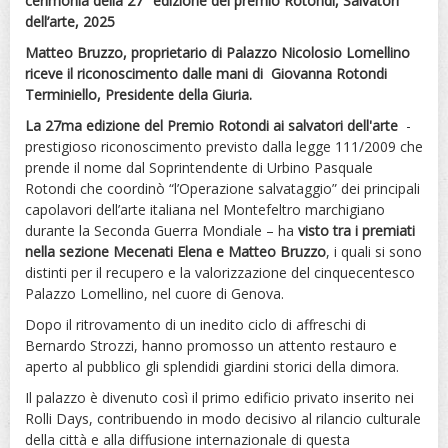
cerimonia della 27° edizione del premio Rotondi, Salvatori
dell’arte, 2025
Matteo Bruzzo, proprietario di Palazzo Nicolosio Lomellino
riceve il riconoscimento dalle mani di Giovanna Rotondi
Terminiello, Presidente della Giuria.
La 27ma edizione del Premio Rotondi ai salvatori dell'arte
-
prestigioso riconoscimento previsto dalla legge 111/2009 che
prende il nome dal Soprintendente di Urbino Pasquale
Rotondi che coordinò “l’Operazione salvataggio” dei principali
capolavori dell’arte italiana nel Montefeltro marchigiano
durante la Seconda Guerra Mondiale – ha
visto tra i premiati
nella sezione Mecenati Elena e Matteo Bruzzo
, i quali si sono
distinti per il recupero e la valorizzazione del cinquecentesco
Palazzo Lomellino, nel cuore di Genova.
Dopo il ritrovamento di un inedito ciclo di affreschi di
Bernardo Strozzi, hanno promosso un attento restauro e
aperto al pubblico gli splendidi giardini storici della dimora.
Il palazzo è divenuto così il primo edificio privato inserito nei
Rolli Days, contribuendo in modo decisivo al rilancio culturale
della città e alla diffusione internazionale di questa