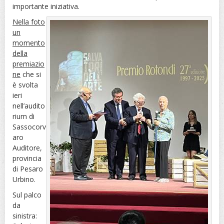
importante iniziativa.
Nella foto
un
momento
della
premiazio
ne
che si
è svolta
ieri
nell’audito
rium di
Sassocorv
aro
Auditore,
provincia
di Pesaro
Urbino.
Sul palco
da
sinistra: